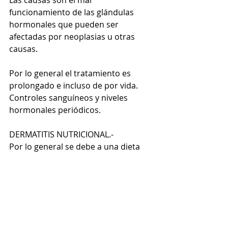
Las causas son el mal 
funcionamiento de las glándulas 
hormonales que pueden ser 
afectadas por neoplasias u otras 
causas. 
Por lo general el tratamiento es 
prolongado e incluso de por vida. 
Controles sanguíneos y niveles 
hormonales periódicos. 
DERMATITIS NUTRICIONAL.- 
Por lo general se debe a una dieta 
no balanceada con ingredientes de 
mala calidad ya que no cubre las 
necesidades mínimas esenciales del 
animal provocando una deficiencia 
de proteínas, vitaminas, minerales, 
ácidos grasos esenciales. (DIETAS 